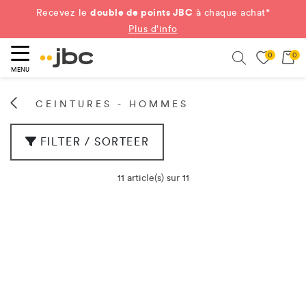
double de points JBC
Recevez le
à chaque achat*
Plus d'info
0
0
ercher
Search
MENU
CEINTURES - HOMMES
FILTER / SORTEER
11 article(s) sur 11