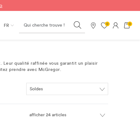
fo
Search
0
0
FR
Nos magasins
 Leur qualité raffinée vous garantit un plaisir
haitez prendre avec McGregor.