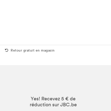
Retour gratuit aussi en magasin
Retour gratuit en magasin
Yes! Recevez 5 € de
réduction sur JBC.be