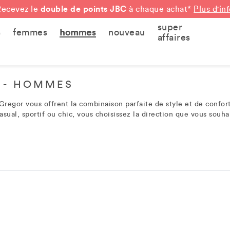
double de points JBC
Recevez le
à chaque achat*
Plus d'in
super
s
femmes
hommes
nouveau
affaires
 - HOMMES
regor vous offrent la combinaison parfaite de style et de confort.
asual, sportif ou chic, vous choisissez la direction que vous sou