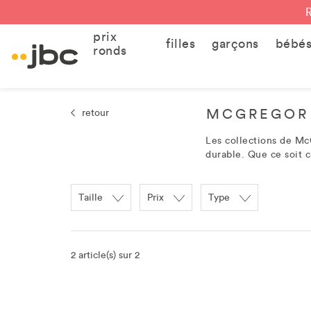
prix
filles
garçons
bébé
ronds
MCGREGOR
retour
Les collections de McG
durable. Que ce soit c
Taille
Prix
Type
2 article(s) sur 2