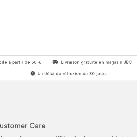
Livraison gratuite en magasin JBC
ile à partir de 50 €
Livraison gratuite en magasin JBC
Un délai de réflexion de 60 jours
Un délai de réflexion de 30 jours
Customer Care