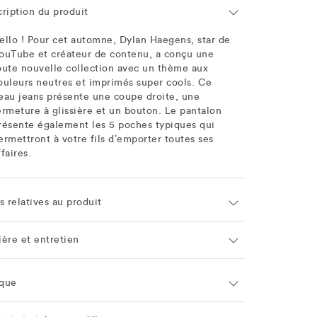
cription du produit
ello ! Pour cet automne, Dylan Haegens, star de
ouTube et créateur de contenu, a conçu une
oute nouvelle collection avec un thème aux
ouleurs neutres et imprimés super cools. Ce
eau jeans présente une coupe droite, une
ermeture à glissière et un bouton. Le pantalon
résente également les 5 poches typiques qui
ermettront à votre fils d’emporter toutes ses
ffaires.
s relatives au produit
ière et entretien
que