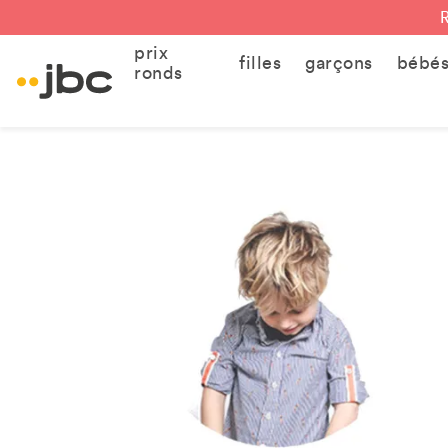
prix
filles
garçons
bébé
ronds