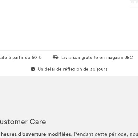
Livraison gratuite en magasin JBC
ile à partir de 50 €
Livraison gratuite en magasin JBC
Un délai de réflexion de 60 jours
Un délai de réflexion de 30 jours
Customer Care
 heures d'ouverture modifiées
. Pendant cette période, no