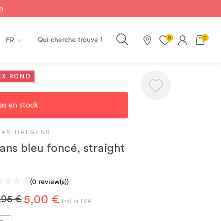
fo
Search
0
0
FR
Nos magasins
IX ROND
as en stock
LAN HAEGENS
ans bleu foncé, straight
(0 review(s))
5,00 €
,95 €
incl. la TVA