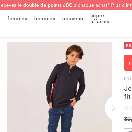
double de points JBC
Recevez le
à chaque achat*
Plus d'in
super
s
femmes
hommes
nouveau
affaires
PR
p
DY
Je
fit
39