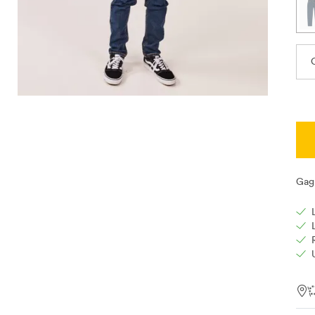
C
Gag
Loc