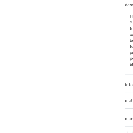
des
H
Y
t
c
b
f
p
p
a
info
mat
mar