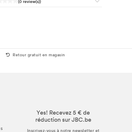
(0 review(s))
Retour gratuit aussi en magasin
Retour gratuit en magasin
Yes! Recevez 5 € de
réduction sur JBC.be
us
Inscrivez-vous à notre newsletter et