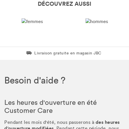
DÉCOUVREZ AUSSI
Livraison gratuite en magasin JBC
Livraison gratuite en magasin JBC
FEMMES
HOMMES
Besoin d'aide ?
Les heures d'ouverture en été
Customer Care
des heures
Pendant les mois d'été, nous passerons à
d'ouverture modifiées
. Pendant cette période, nous