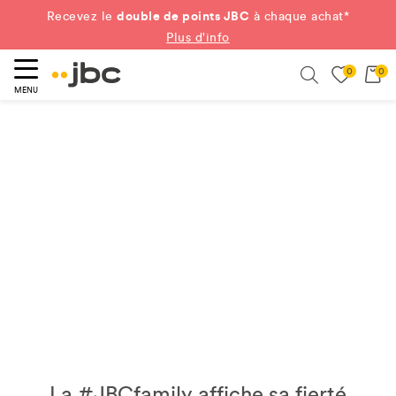
double de points JBC
Recevez le
à chaque achat*
Plus d'info
0
0
ercher
Search
MENU
La #JBCfamily affiche sa fierté