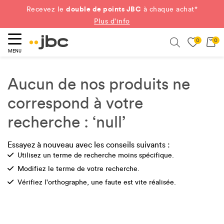
double de points JBC
Recevez le
à chaque achat*
Plus d'info
0
0
ercher
Search
MENU
Aucun de nos produits ne
correspond à votre
recherche : ‘null’
Essayez à nouveau avec les conseils suivants :
Check
Utilisez un terme de recherche moins spécifique.
Check
Modifiez le terme de votre recherche.
Check
Vérifiez l'orthographe, une faute est vite réalisée.