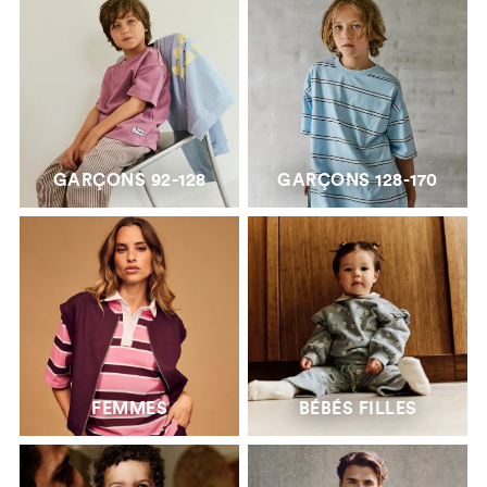
GARÇONS 92-128
GARÇONS 128-170
FEMMES
BÉBÉS FILLES