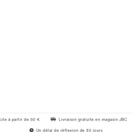
Livraison gratuite en magasin JBC
ile à partir de 50 €
Livraison gratuite en magasin JBC
Un délai de réflexion de 60 jours
Un délai de réflexion de 30 jours