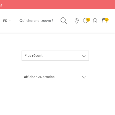
fo
Search
0
0
FR
Nos magasins