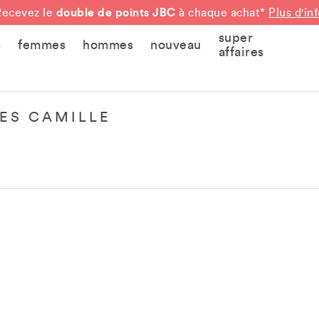
double de points JBC
Recevez le
à chaque achat*
Plus d'in
super
s
femmes
hommes
nouveau
affaires
ES CAMILLE