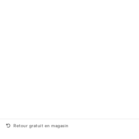
Retour gratuit aussi en magasin
Retour gratuit en magasin