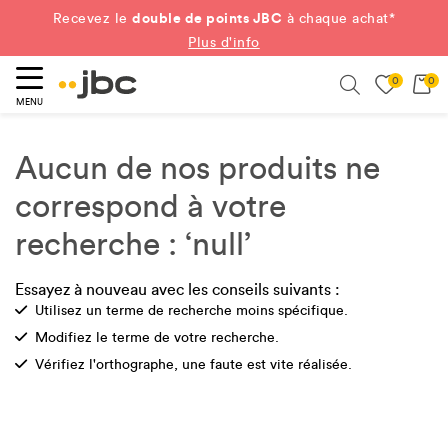
double de points JBC
Recevez le
à chaque achat*
Plus d'info
0
0
ercher
Search
MENU
Aucun de nos produits ne
correspond à votre
recherche : ‘null’
Essayez à nouveau avec les conseils suivants :
Check
Utilisez un terme de recherche moins spécifique.
Check
Modifiez le terme de votre recherche.
Check
Vérifiez l'orthographe, une faute est vite réalisée.