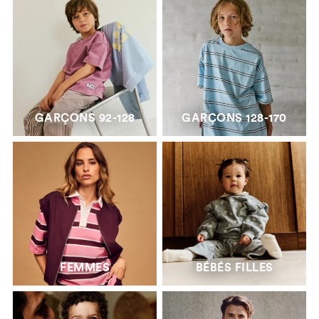
GARÇONS 92-128
GARÇONS 128-170
FEMMES
BÉBÉS FILLES