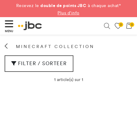
double de points JBC
Recevez le
à chaque achat*
Plus d'info
0
0
ercher
Search
MENU
MINECRAFT COLLECTION
FILTER / SORTEER
1 article(s) sur 1