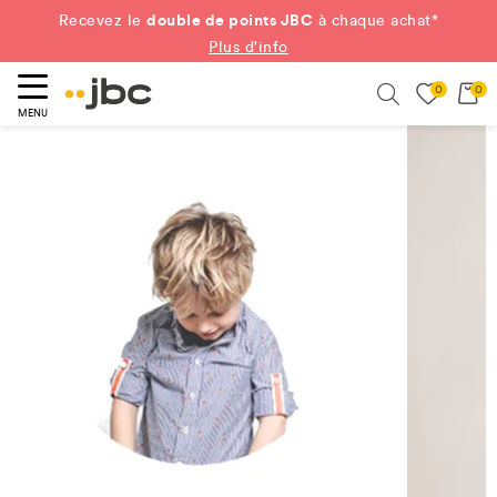
double de points JBC
Recevez le
à chaque achat*
Plus d'info
0
0
ercher
Search
MENU