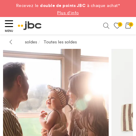
double de points JBC
Recevez le
à chaque achat*
Plus d'info
0
0
ercher
Search
MENU
soldes
Toutes les soldes
/