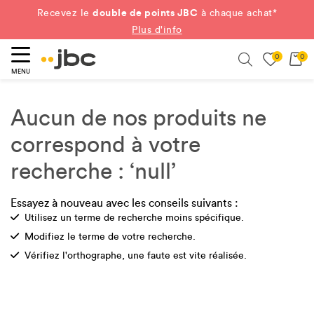
double de points JBC
Recevez le
à chaque achat*
Plus d'info
0
0
ercher
Search
MENU
Aucun de nos produits ne
correspond à votre
recherche : ‘null’
Essayez à nouveau avec les conseils suivants :
Check
Utilisez un terme de recherche moins spécifique.
Check
Modifiez le terme de votre recherche.
Check
Vérifiez l'orthographe, une faute est vite réalisée.