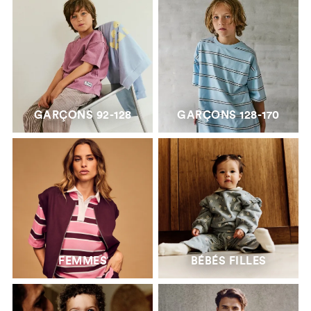
GARÇONS 92-128
GARÇONS 128-170
FEMMES
BÉBÉS FILLES