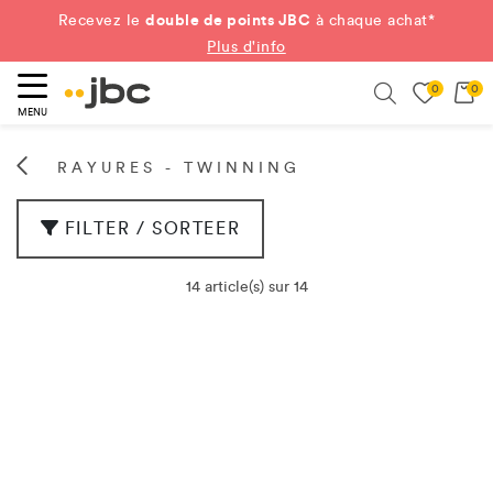
double de points JBC
Recevez le
à chaque achat*
Plus d'info
0
0
ercher
Search
MENU
RAYURES - TWINNING
FILTER / SORTEER
14 article(s) sur 14