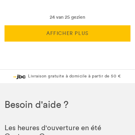
24 van 25 gezien
AFFICHER PLUS
Livraison gratuite en magasin JBC
Livraison gratuite en magasin JBC
Besoin d'aide ?
Les heures d'ouverture en été