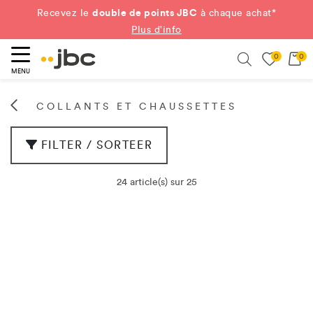
double de points JBC
Recevez le
à chaque achat*
Plus d'info
0
0
ercher
Search
MENU
COLLANTS ET CHAUSSETTES
FILTER / SORTEER
24 article(s) sur 25