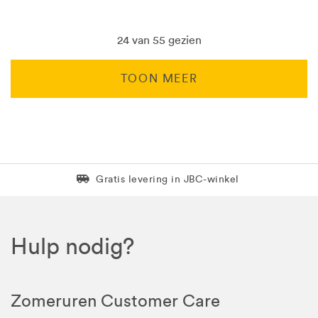
24 van 55 gezien
TOON MEER
Levering in 1 pakket
Gratis levering in JBC-winkel
Hulp nodig?
Zomeruren Customer Care