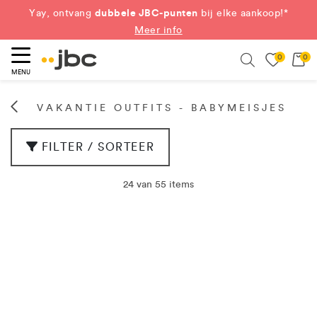
dubbele JBC-punten
Yay, ontvang
bij elke aankoop!*
Meer info
0
0
eken
Search
MENU
VAKANTIE OUTFITS - BABYMEISJES
FILTER / SORTEER
24 van 55 items