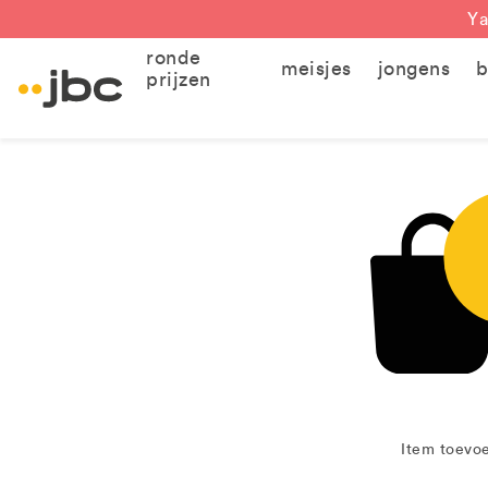
Ya
ronde
meisjes
jongens
b
prijzen
Item toevoe