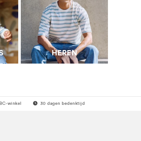
S
HEREN
0 euro
Gratis retour
JBC-winkel
30 dagen bedenktijd