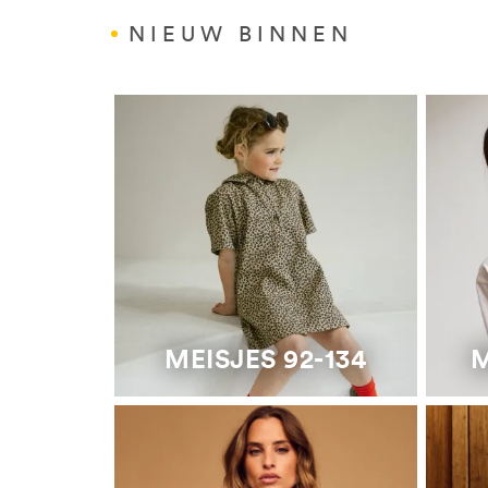
NIEUW BINNEN
MEISJES 92-134
M