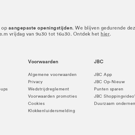
aangepaste openingstijden
r op
. We blijven gedurende de
.e.m vrijdag van 9u30 tot 16u30. Ontdek het
hier
.
Voorwaarden
JBC
Algemene voorwaarden
JBC App
Privacy
JBC Op-Nieuw
-ups
Wedstrijdreglement
Punten sparen
Voorwaarden promoties
JBC Shoppingvideo
Cookies
Duurzaam onderne
Klokkenluidersmelding