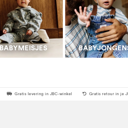
BABYMEISJES
BABYJONGEN
Levering in 1 pakket
Gratis thuis vanaf 5
Gratis levering in JBC-winkel
Gratis retour in je 