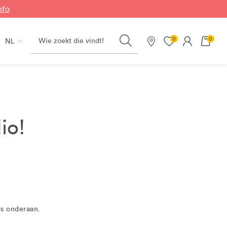
nfo
Search
0
0
NL
Onze winkels
io!
rs onderaan.