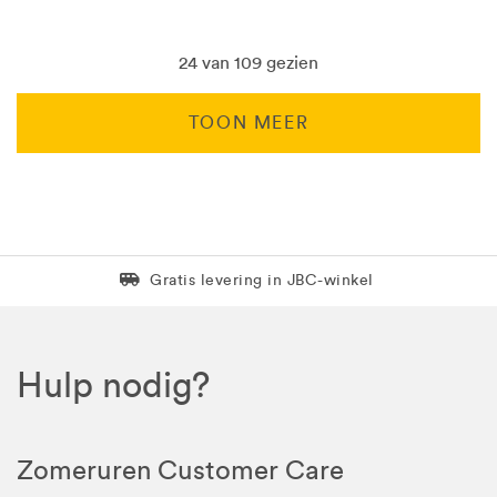
24 van 109 gezien
TOON MEER
Levering in 1 pakket
Gratis levering in JBC-winkel
Hulp nodig?
Zomeruren Customer Care