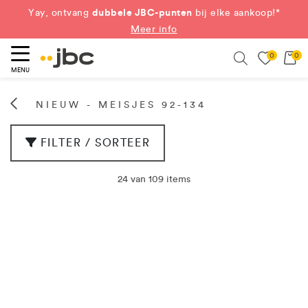
dubbele JBC-punten
Yay, ontvang
bij elke aankoop!*
Meer info
0
0
eken
Search
MENU
NIEUW - MEISJES 92-134
FILTER / SORTEER
24 van 109 items