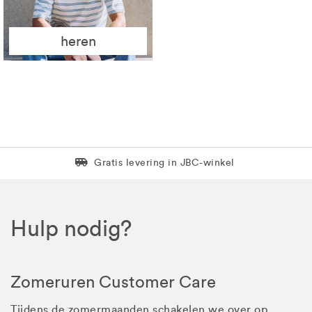
heren
Levering in 1 pakket
Gratis levering in JBC-winkel
Hulp nodig?
Zomeruren Customer Care
Tijdens de zomermaanden schakelen we over op