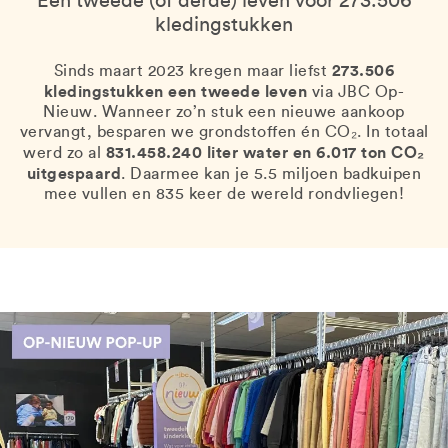
Een tweede (of derde) leven voor 273.506
kledingstukken
273.506
Sinds maart 2023 kregen maar liefst
kledingstukken een tweede leven
via JBC Op-
Nieuw. Wanneer zo’n stuk een nieuwe aankoop
vervangt, besparen we grondstoffen én CO₂. In totaal
831.458.240 liter water en 6.017 ton CO₂
werd zo al
uitgespaard
. Daarmee kan je 5.5 miljoen badkuipen
mee vullen en 835 keer de wereld rondvliegen!