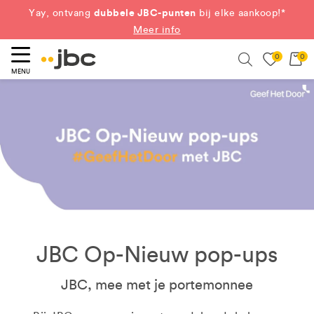
dubbele JBC-punten
Yay, ontvang
bij elke aankoop!*
Meer info
0
0
eken
Search
MENU
JBC Op-Nieuw pop-ups
JBC, mee met je portemonnee