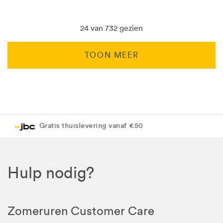
24 van 732 gezien
TOON MEER
Levering in 1 pakket
Gratis levering in JBC-winkel
Hulp nodig?
Zomeruren Customer Care