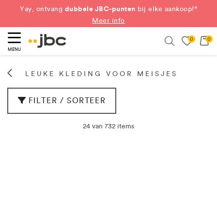
dubbele JBC-punten
Yay, ontvang
bij elke aankoop!*
Meer info
0
0
eken
Search
MENU
LEUKE KLEDING VOOR MEISJES
FILTER / SORTEER
24 van 732 items