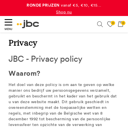
dubbele JBC-punten
Yay, ontvang
bij elke aankoop!*
Meer info
0
0
eken
Search
MENU
Privacy
JBC - Privacy policy
Waarom?
Het doel van deze policy is om aan te geven op welke
manier ons bedrijf uw persoonsgegevens verzamelt,
gebruikt en beschermt in het kader van het gebruik dat
u van deze website maakt. Dit gebruik geschiedt in
overeenstemming met de toepasselijke wetten en
regels, met inbegrip van de Belgische wet van 8
december 1992 tot bescherming van de persoonlijke
levenssfeer ten opzichte van de verwerking van