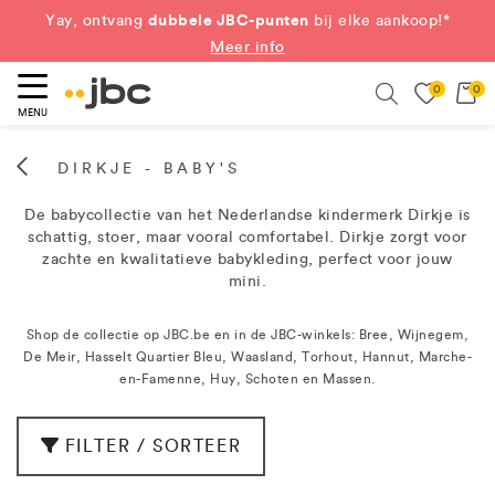
dubbele JBC-punten
Yay, ontvang
bij elke aankoop!*
Meer info
0
0
eken
Search
MENU
DIRKJE - BABY'S
De babycollectie van het Nederlandse kindermerk Dirkje is
schattig, stoer, maar vooral comfortabel. Dirkje zorgt voor
zachte en kwalitatieve babykleding, perfect voor jouw
mini.
Shop de collectie op JBC.be en in de JBC-winkels: Bree, Wijnegem,
De Meir, Hasselt Quartier Bleu, Waasland, Torhout, Hannut, Marche-
en-Famenne, Huy, Schoten en Massen.
FILTER / SORTEER