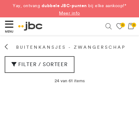
dubbele JBC-punten
Yay, ontvang
bij elke aankoop!*
Meer info
0
0
eken
Search
MENU
BUITENKANSJES - ZWANGERSCHAP
FILTER / SORTEER
24 van 61 items