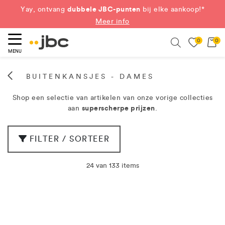
dubbele JBC-punten
Yay, ontvang
bij elke aankoop!*
Meer info
0
0
eken
Search
MENU
BUITENKANSJES - DAMES
Shop een selectie van artikelen van onze vorige collecties
superscherpe prijzen
aan
.
FILTER / SORTEER
24 van 133 items