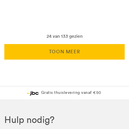
24 van 133 gezien
TOON MEER
Levering in 1 pakket
Gratis levering in JBC-winkel
Hulp nodig?