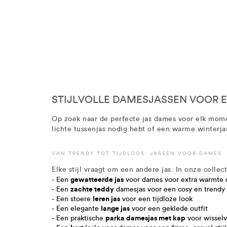
STIJLVOLLE DAMESJASSEN VOOR E
Op zoek naar de perfecte jas dames voor elk mome
lichte tussenjas nodig hebt of een warme winterjas,
VAN TRENDY TOT TIJDLOOS: JASSEN VOOR DAMES
Elke stijl vraagt om een andere jas. In onze collec
gewatteerde jas
- Een
voor dames voor extra warmte
zachte teddy
- Een
damesjas voor een cosy en trendy u
leren jas
- Een stoere
voor een tijdloze look
lange jas
- Een elegante
voor een geklede outfit
parka damesjas met kap
- Een praktische
voor wisselv