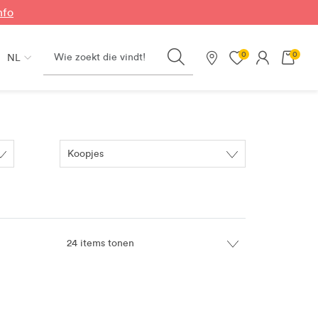
nfo
Search
0
0
NL
Onze winkels