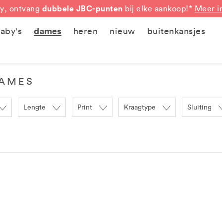
dubbele JBC-punten
y, ontvang
bij elke aankoop!*
Meer i
aby's
dames
heren
nieuw
buitenkansjes
DAMES
Lengte
Print
Kraagtype
Sluiting