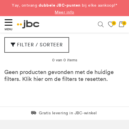
dubbele JBC-punten
Yay, ontvang
bij elke aankoop!*
Meer info
0
0
eken
Search
MENU
FILTER / SORTEER
0 van 0 items
Geen producten gevonden met de huidige
filters. Klik
hier
om de filters te resetten.
Levering in 1 pakket
Gratis levering in JBC-winkel