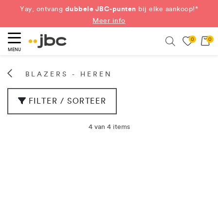
dubbele JBC-punten
Yay, ontvang
bij elke aankoop!*
Meer info
0
0
eken
Search
MENU
BLAZERS - HEREN
FILTER / SORTEER
4 van 4 items