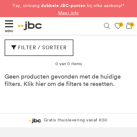
dubbele JBC-punten
Yay, ontvang
bij elke aankoop!*
Meer info
0
0
eken
Search
MENU
FILTER / SORTEER
0 van 0 items
Geen producten gevonden met de huidige
filters. Klik
hier
om de filters te resetten.
Gratis thuislevering vanaf €50