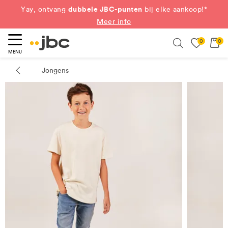
dubbele JBC-punten
Yay, ontvang
bij elke aankoop!*
Meer info
0
0
eken
Search
MENU
Jongens