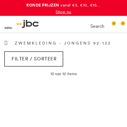
RONDE PRIJZEN
vanaf €5, €10, €15...
Shop nu
dubbele JBC-punten
Yay, ontvang
bij elke aankoop!*
0
0
Search
MENU
Meer info
ZWEMKLEDING - JONGENS 92-122
FILTER / SORTEER
12 van 12 items