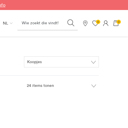
nfo
Search
0
0
NL
Onze winkels