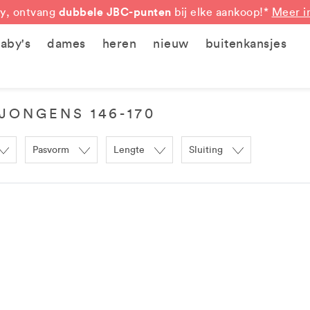
dubbele JBC-punten
y, ontvang
bij elke aankoop!*
Meer i
aby's
dames
heren
nieuw
buitenkansjes
JONGENS 146-170
Pasvorm
Lengte
Sluiting