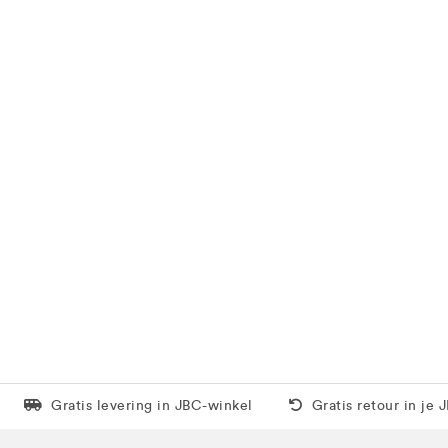
Levering in 1 pakket
Gratis thuis vanaf 5
Gratis levering in JBC-winkel
Gratis retour in je 