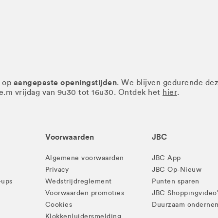
aangepaste openingstijden
r op
. We blijven gedurende de
.e.m vrijdag van 9u30 tot 16u30. Ontdek het
hier
.
Voorwaarden
JBC
Algemene voorwaarden
JBC App
Privacy
JBC Op-Nieuw
-ups
Wedstrijdreglement
Punten sparen
Voorwaarden promoties
JBC Shoppingvideo
Cookies
Duurzaam onderne
Klokkenluidersmelding