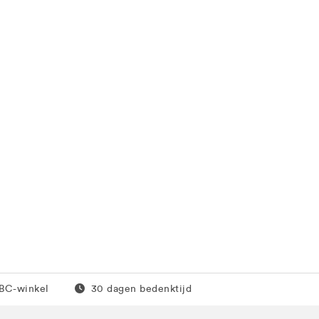
0 euro
Gratis retour
JBC-winkel
30 dagen bedenktijd