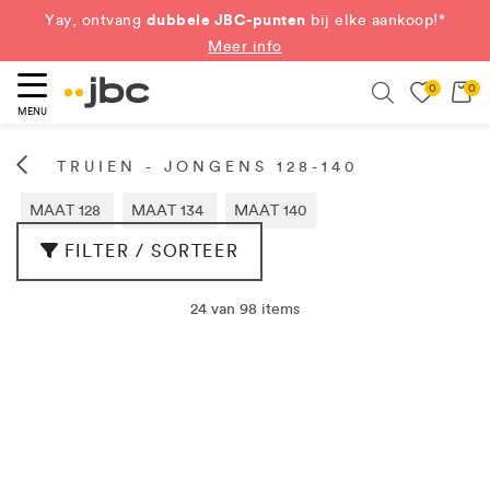
dubbele JBC-punten
Yay, ontvang
bij elke aankoop!*
Meer info
0
0
eken
Search
MENU
TRUIEN - JONGENS 128-140
MAAT 128
MAAT 134
MAAT 140
FILTER / SORTEER
24 van 98 items