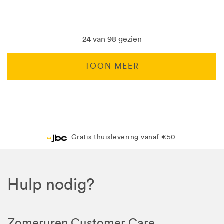
24 van 98 gezien
TOON MEER
Levering in 1 pakket
Gratis levering in JBC-winkel
Hulp nodig?
Zomeruren Customer Care