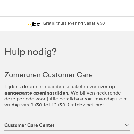
Levering in 1 pakket
Gratis levering in JBC-winkel
Hulp nodig?
Zomeruren Customer Care
Tijdens de zomermaanden schakelen we over op
aangepaste openingstijden
. We blijven gedurende
deze periode voor jullie bereikbaar van maandag t.e.m
vrijdag van 9u30 tot 16u30. Ontdek het
hier
.
Customer Care Center