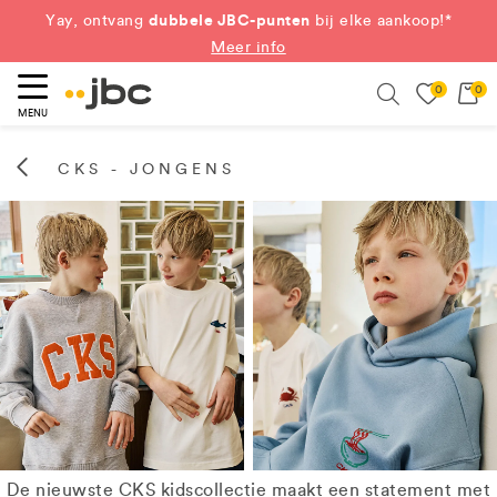
dubbele JBC-punten
Yay, ontvang
bij elke aankoop!*
Meer info
0
0
eken
Search
MENU
CKS - JONGENS
De nieuwste CKS kidscollectie maakt een statement met