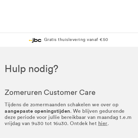
Levering in 1 pakket
Gratis levering in JBC-winkel
Hulp nodig?
Zomeruren Customer Care
Tijdens de zomermaanden schakelen we over op
aangepaste openingstijden
. We blijven gedurende
deze periode voor jullie bereikbaar van maandag t.e.m
vrijdag van 9u30 tot 16u30. Ontdek het
hier
.