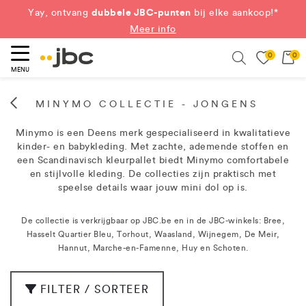
dubbele JBC-punten
Yay, ontvang
bij elke aankoop!*
Meer info
0
0
eken
Search
MENU
MINYMO COLLECTIE - JONGENS
Minymo is een Deens merk gespecialiseerd in kwalitatieve
kinder- en babykleding. Met zachte, ademende stoffen en
een Scandinavisch kleurpallet biedt Minymo comfortabele
en stijlvolle kleding. De collecties zijn praktisch met
speelse details waar jouw mini dol op is.
De collectie is verkrijgbaar op JBC.be en in de JBC-winkels: Bree,
Hasselt Quartier Bleu, Torhout, Waasland, Wijnegem, De Meir,
Hannut, Marche-en-Famenne, Huy en Schoten.
FILTER / SORTEER