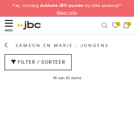
dubbele JBC-punten
Yay, ontvang
bij elke aankoop!*
Meer info
0
0
eken
Search
MENU
SAMSON EN MARIE - JONGENS
FILTER / SORTEER
16 van 16 items