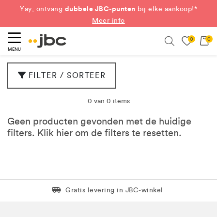
dubbele JBC-punten
Yay, ontvang
bij elke aankoop!*
Meer info
0
0
eken
Search
MENU
FILTER / SORTEER
0 van 0 items
Geen producten gevonden met de huidige
filters. Klik
hier
om de filters te resetten.
Levering in 1 pakket
Gratis levering in JBC-winkel