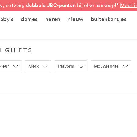
dubbele JBC-punten
y, ontvang
bij elke aankoop!*
Meer i
aby's
dames
heren
nieuw
buitenkansjes
N GILETS
Kleur
Merk
Pasvorm
Mouwlengte