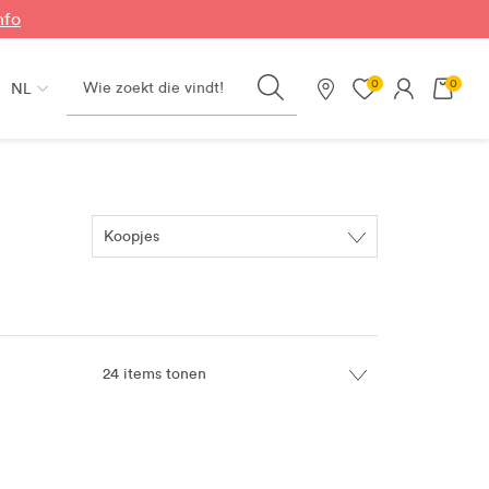
nfo
Search
0
0
NL
Onze winkels