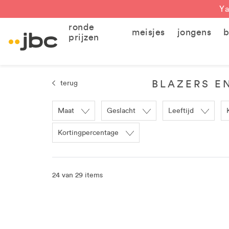
Ya
ronde
meisjes
jongens
b
prijzen
BLAZERS E
terug
Maat
Geslacht
Leeftijd
Kortingpercentage
24 van 29 items