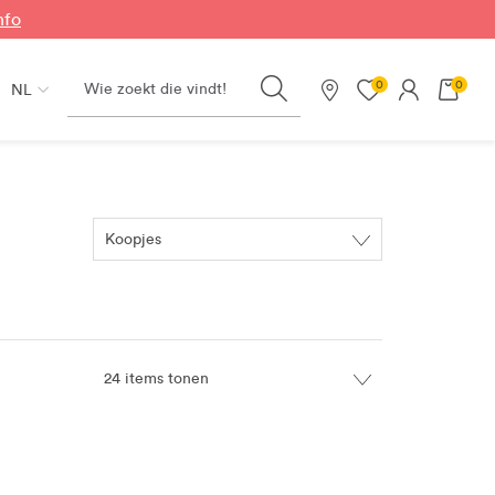
nfo
Search
0
0
NL
Onze winkels