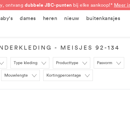
dubbele JBC-punten
y, ontvang
bij elke aankoop!*
Meer i
aby's
dames
heren
nieuw
buitenkansjes
NDERKLEDING - MEISJES 92-134
Type kleding
Producttype
Pasvorm
Mouwlengte
Kortingpercentage