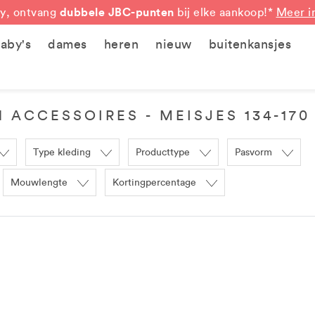
dubbele JBC-punten
y, ontvang
bij elke aankoop!*
Meer i
aby's
dames
heren
nieuw
buitenkansjes
 ACCESSOIRES - MEISJES 134-170
Type kleding
Producttype
Pasvorm
Mouwlengte
Kortingpercentage