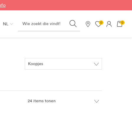
nfo
Search
0
0
NL
Onze winkels