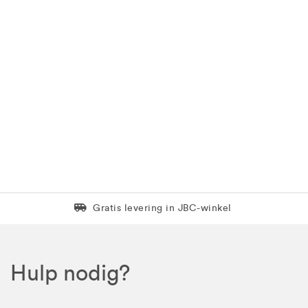
Levering in 1 pakket
Gratis levering in JBC-winkel
Hulp nodig?