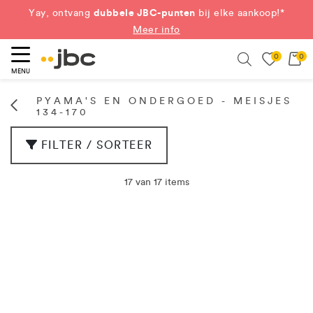
dubbele JBC-punten
Yay, ontvang
bij elke aankoop!*
Meer info
0
0
eken
Search
MENU
PYAMA'S EN ONDERGOED - MEISJES
134-170
FILTER / SORTEER
17 van 17 items