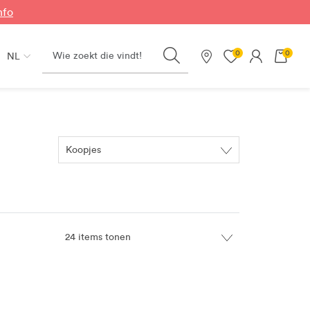
nfo
Search
0
0
NL
Onze winkels