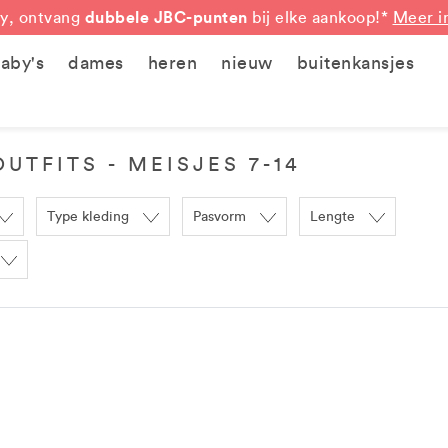
dubbele JBC-punten
y, ontvang
bij elke aankoop!*
Meer i
aby's
dames
heren
nieuw
buitenkansjes
UTFITS - MEISJES 7-14
Type kleding
Pasvorm
Lengte