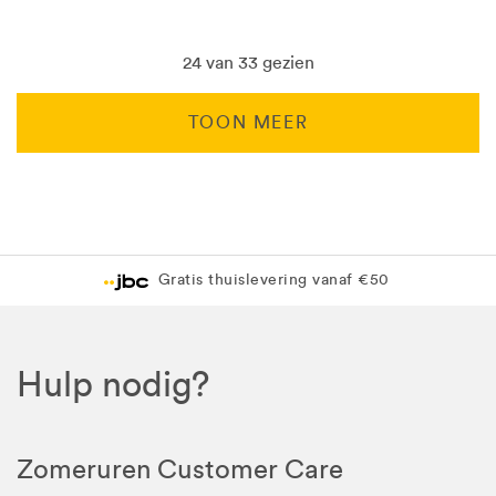
24 van 33 gezien
TOON MEER
Levering in 1 pakket
Gratis levering in JBC-winkel
Hulp nodig?
Zomeruren Customer Care