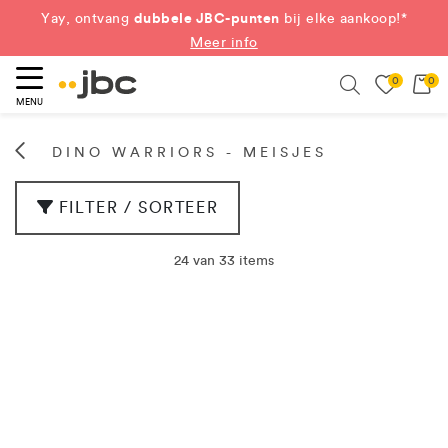
dubbele JBC-punten
Yay, ontvang
bij elke aankoop!*
Meer info
0
0
eken
Search
MENU
DINO WARRIORS - MEISJES
FILTER / SORTEER
24 van 33 items