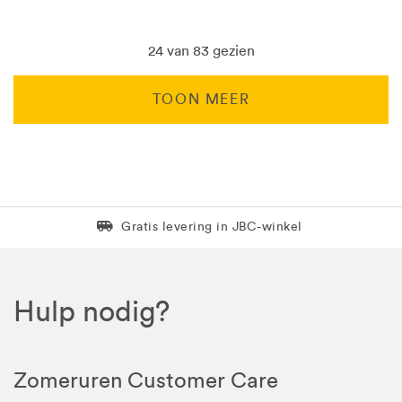
24 van 83 gezien
TOON MEER
Levering in 1 pakket
Gratis levering in JBC-winkel
Hulp nodig?
Zomeruren Customer Care