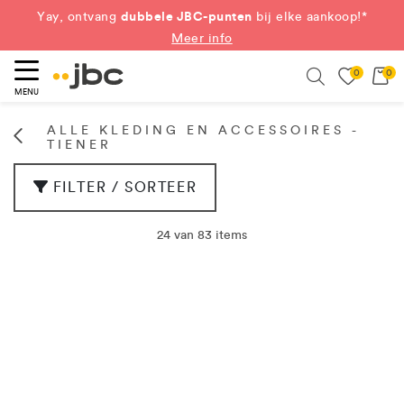
Shop nu
dubbele JBC-punten
Yay, ontvang
bij elke aankoop!*
Meer info
0
0
eken
Search
MENU
ALLE KLEDING EN ACCESSOIRES -
TIENER
FILTER / SORTEER
24 van 83 items