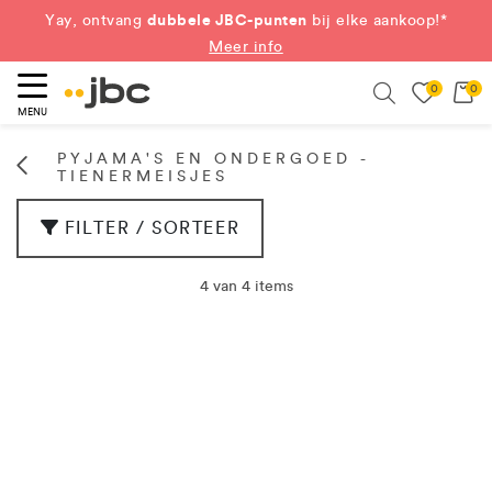
dubbele JBC-punten
Yay, ontvang
bij elke aankoop!*
Meer info
0
0
eken
Search
MENU
PYJAMA'S EN ONDERGOED -
TIENERMEISJES
FILTER / SORTEER
4 van 4 items