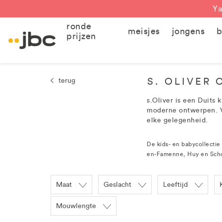
Ya
ronde
meisjes
jongens
b
prijzen
S. OLIVER 
terug
s.Oliver is een Duits 
moderne ontwerpen. Va
elke gelegenheid.
De kids- en babycollectie
en-Famenne, Huy en Schot
Maat
Geslacht
Leeftijd
Mouwlengte