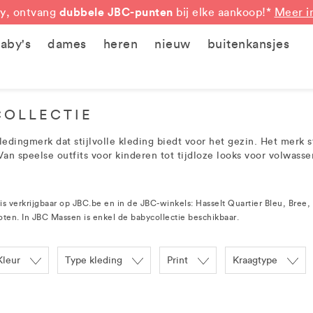
dubbele JBC-punten
y, ontvang
bij elke aankoop!*
Meer i
aby's
dames
heren
nieuw
buitenkansjes
COLLECTIE
kledingmerk dat stijlvolle kleding biedt voor het gezin. Het merk
n speelse outfits voor kinderen tot tijdloze looks voor volwasse
 is verkrijgbaar op JBC.be en in de JBC-winkels: Hasselt Quartier Bleu, Br
en. In JBC Massen is enkel de babycollectie beschikbaar.
Kleur
Type kleding
Print
Kraagtype