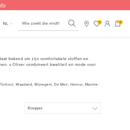
nfo
Search
0
0
NL
Onze winkels
 staat bekend om zijn comfortabele stoffen en
nen. s.Oliver combineert kwaliteit en mode voor
ee, Torhout, Waasland, Wijnegem, De Meir, Hannut, Marche-