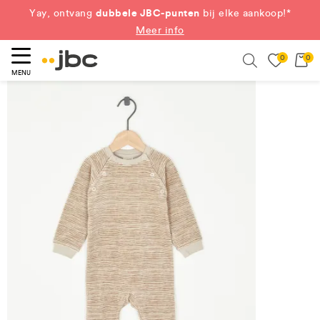
dubbele JBC-punten
Yay, ontvang
bij elke aankoop!*
Meer info
0
0
eken
Search
MENU