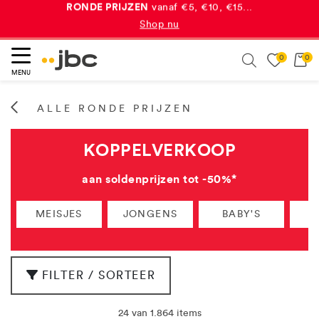
RONDE PRIJZEN
vanaf €5, €10, €15...
Shop nu
dubbele JBC-punten
Yay, ontvang
bij elke aankoop!*
0
0
eken
Search
Meer info
MENU
ALLE RONDE PRIJZEN
KOPPELVERKOOP
aan soldenprijzen tot -50%*
MEISJES
JONGENS
BABY'S
FILTER / SORTEER
24 van 1.864 items