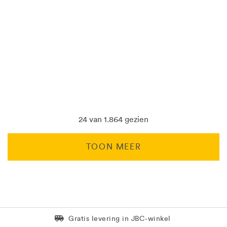
24 van 1.864 gezien
TOON MEER
Levering in 1 pakket
Gratis levering in JBC-winkel