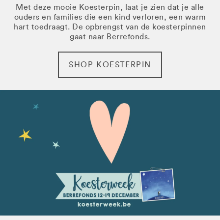
Met deze mooie Koesterpin, laat je zien dat je alle
ouders en families die een kind verloren, een warm
hart toedraagt. De opbrengst van de koesterpinnen
gaat naar Berrefonds.
SHOP KOESTERPIN