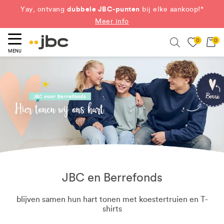
dubbele JBC-punten
Yay, ontvang
bij elke aankoop!*
Meer info
0
0
eken
Search
MENU
JBC en Berrefonds
blijven samen hun hart tonen met koestertruien en T-
shirts