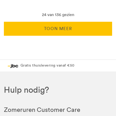
24 van 136 gezien
TOON MEER
Levering in 1 pakket
Gratis levering in JBC-winkel
Hulp nodig?
Zomeruren Customer Care