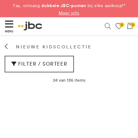
dubbele JBC-punten
Yay, ontvang
bij elke aankoop!*
Meer info
0
0
eken
Search
MENU
NIEUWE KIDSCOLLECTIE
FILTER / SORTEER
24 van 136 items