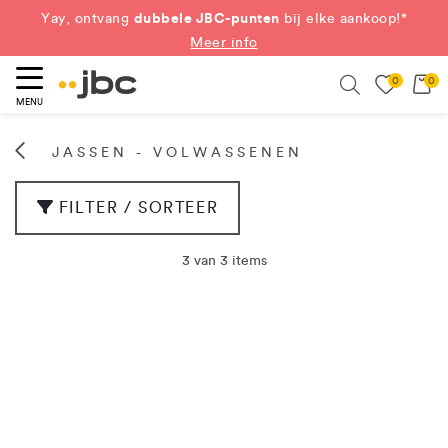
dubbele JBC-punten
Yay, ontvang
bij elke aankoop!*
Meer info
0
0
eken
Search
MENU
JASSEN - VOLWASSENEN
FILTER / SORTEER
3 van 3 items