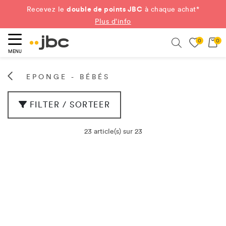
double de points JBC
Recevez le
à chaque achat*
Plus d'info
0
0
ercher
Search
MENU
EPONGE - BÉBÉS
FILTER / SORTEER
23 article(s) sur 23