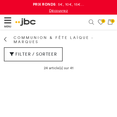
PRIX RONDS
: 5€, 10€, 15€...
Découvrez
double de points JBC
Recevez le
à chaque achat*
0
0
ercher
Search
Plus d'info
MENU
COMMUNION & FÊTE LAÏQUE -
MARQUES
FILTER / SORTEER
24 article(s) sur 41